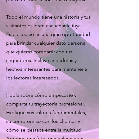
Todo el mundo tiene una historia y tus
visitantes quieren escuchar la tuya.
Este espacio es una gran oportunidad
para brindar cualquier dato personal
que quieras compartir con tus
seguidores. Incluye anécdotas y
hechos interesantes para mantener a
los lectores interesados.
Habla sobre cómo empezaste y
comparte tu trayectoria profesional.
Explique sus valores fundamentales,
su compromiso con los clientes y
cómo se destaca entre la multitud.
Agregue una foto, una galería o un