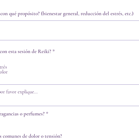
l
i
g
¿con qué propósito? (bienestar general, reducción del estrés, etc.)
a
t
o
r
i
o
O
con esta sesión de Reiki?
*
b
l
i
trés
olor
g
a
t
o
r
i
o
O
 fragancias o perfumes?
*
b
l
i
g
as comunes de dolor o tensión?