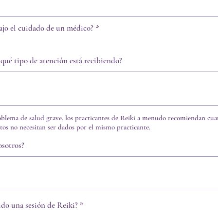
O
ajo el cuidado de un médico?
*
b
l
i
¿qué tipo de atención está recibiendo?
g
a
t
o
r
i
o
blema de salud grave, los practicantes de Reiki a menudo recomiendan cuat
stos no necesitan ser dados por el mismo practicante.
sotros?
O
ido una sesión de Reiki?
*
b