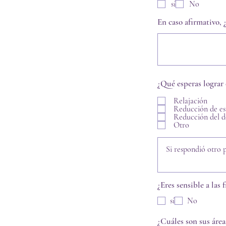
sí
No
En caso afirmativo, 
¿Qué esperas lograr 
Relajación
Reducción de es
Reducción del d
Otro
¿Eres sensible a las
sí
No
¿Cuáles son sus áre