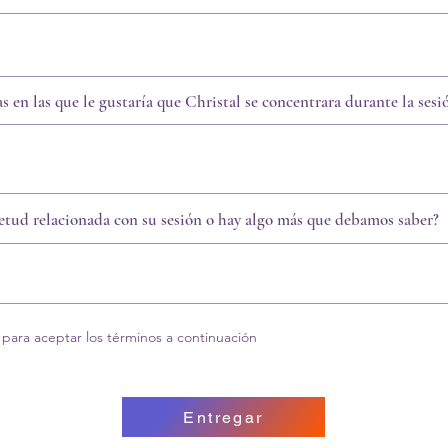
a
t
o
r
i
o
as en las que le gustaría que Christal se concentrara durante la sesi
etud relacionada con su sesión o hay algo más que debamos saber?
a para aceptar los términos a continuación
Entregar