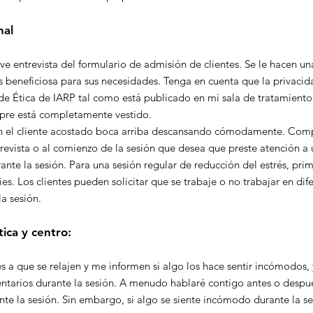
nal
e entrevista del formulario de admisión de clientes. Se le hacen u
ás beneficiosa para sus necesidades. Tenga en cuenta que la privaci
 Ética de IARP tal como está publicado en mi sala de tratamiento. 
empre está completamente vestido.
 el cliente acostado boca arriba descansando cómodamente. Comple
trevista o al comienzo de la sesión que desea que preste atención a 
te la sesión. Para una sesión regular de reducción del estrés, prime
ies. Los clientes pueden solicitar que se trabaje o no trabajar en dif
la sesión.
tica y centro:
ntes a que se relajen y me informen si algo los hace sentir incómodos
tarios durante la sesión. A menudo hablaré contigo antes o despu
nte la sesión. Sin embargo, si algo se siente incómodo durante la s