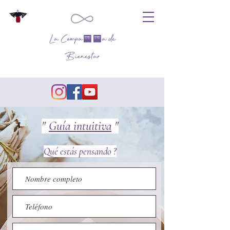
La Compañía de
Bienestar
"
Guía intuitiva
"
Qué estás pensando ?