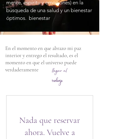
mente, espíritu y emociones) en la
búsqueda de una salud y un bienestar
óptimos.
bienestar
En el momento en que abrazo mi paz
interior y entrego el resultado, es el
momento en que el universo puede
verdaderamente
llegar al
trabajo.
Nada que reservar
ahora. Vuelve a