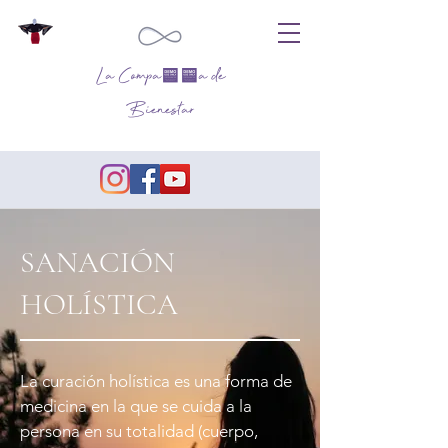
La Compañía de
Bienestar
SANACIÓN
HOLÍSTICA
La curación holística es una forma de
medicina en la que se cuida a la
persona en su totalidad (cuerpo,