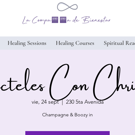
La Compañía de Bienestar
Healing Sessions
Healing Courses
Spiritual Rea
teles Con Chri
vie, 24 sept
  |  
230 5ta Avenida
Champagne & Boozy in