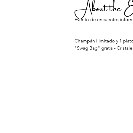
About the E
Evento de encuentro informa
Champán ilimitado y 1 plato 
"Swag Bag" gratis - Cristales