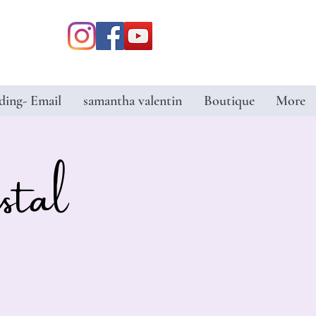
ding- Email
samantha valentin
Boutique
More
stal