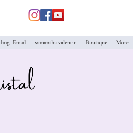
ding- Email
samantha valentin
Boutique
More
istal