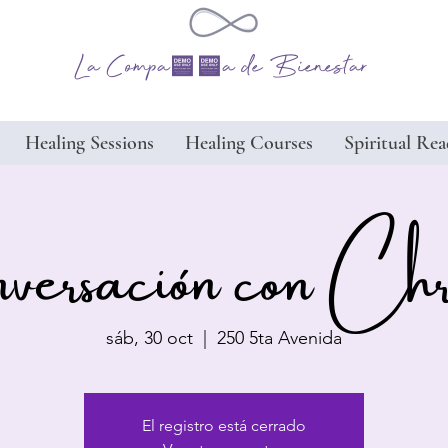
La Compañía de Bienestar
Healing Sessions
Healing Courses
Spiritual Rea
ersación con Chr
sáb, 30 oct
  |  
250 5ta Avenida
El registro está cerrado